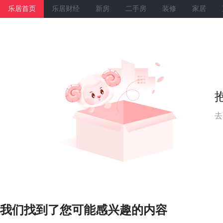
乐居首页
乐居财经
新房
二手房
装修
家居
去
我们找到了您可能感兴趣的内容