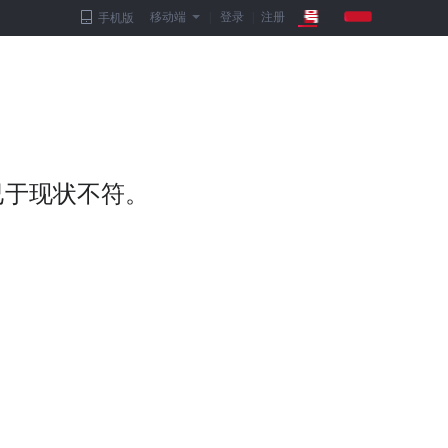
移动端
|
登录
|
注册
手机版
已于现状不符。