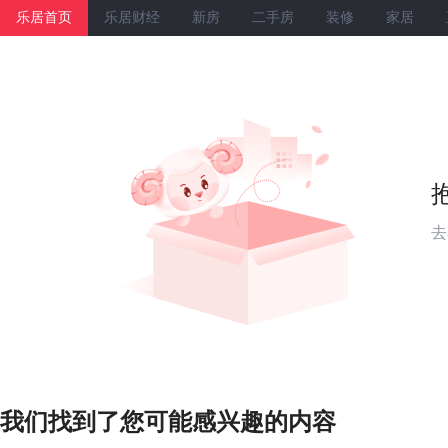
乐居首页
乐居财经
新房
二手房
装修
家居
去
我们找到了您可能感兴趣的内容