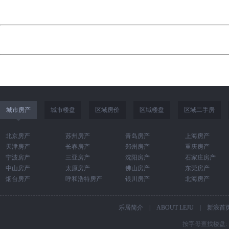
城市房产
城市楼盘
区域房价
区域楼盘
区域二手房
北京房产
苏州房产
青岛房产
上海房产
天津房产
长春房产
郑州房产
重庆房产
宁波房产
三亚房产
沈阳房产
石家庄房产
中山房产
太原房产
佛山房产
东莞房产
烟台房产
呼和浩特房产
银川房产
北海房产
乐居简介
|
ABOUT LEJU
|
新浪首
按字母查找楼盘