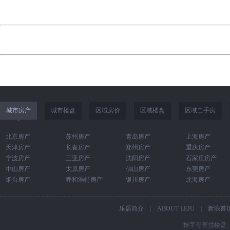
城市房产
城市楼盘
区域房价
区域楼盘
区域二手房
北京房产
苏州房产
青岛房产
上海房产
天津房产
长春房产
郑州房产
重庆房产
宁波房产
三亚房产
沈阳房产
石家庄房产
中山房产
太原房产
佛山房产
东莞房产
烟台房产
呼和浩特房产
银川房产
北海房产
乐居简介
|
ABOUT LEJU
|
新浪首
按字母查找楼盘