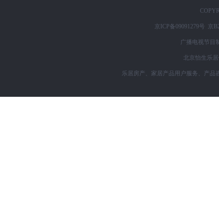
COPYR
京ICP备09091279号
京B2
广播电视节目制
北京怡生乐居信
乐居房产、家居产品用户服务、产品咨询购买