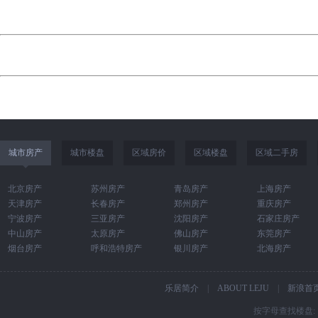
城市房产
城市楼盘
区域房价
区域楼盘
区域二手房
北京房产
苏州房产
青岛房产
上海房产
天津房产
长春房产
郑州房产
重庆房产
宁波房产
三亚房产
沈阳房产
石家庄房产
中山房产
太原房产
佛山房产
东莞房产
烟台房产
呼和浩特房产
银川房产
北海房产
乐居简介
|
ABOUT LEJU
|
新浪首
按字母查找楼盘