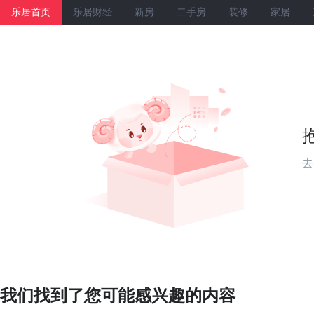
乐居首页
乐居财经
新房
二手房
装修
家居
去
我们找到了您可能感兴趣的内容