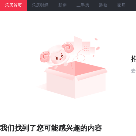
乐居首页
乐居财经
新房
二手房
装修
家居
去
我们找到了您可能感兴趣的内容