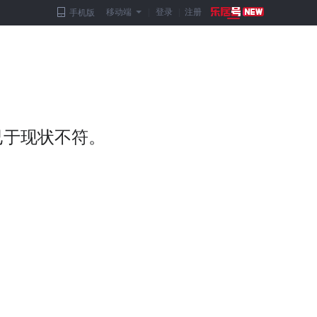
移动端
|
登录
|
注册
手机版
已于现状不符。