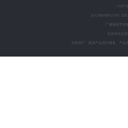
COPYR
京ICP备09091279号
京B2
广播电视节目制
北京怡生乐居信
乐居房产、家居产品用户服务、产品咨询购买