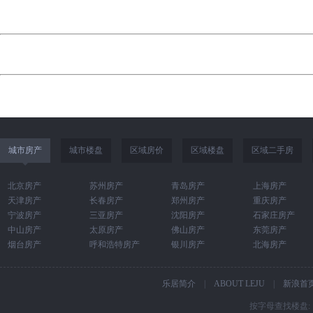
城市房产
城市楼盘
区域房价
区域楼盘
区域二手房
北京房产
苏州房产
青岛房产
上海房产
天津房产
长春房产
郑州房产
重庆房产
宁波房产
三亚房产
沈阳房产
石家庄房产
中山房产
太原房产
佛山房产
东莞房产
烟台房产
呼和浩特房产
银川房产
北海房产
乐居简介
|
ABOUT LEJU
|
新浪首
按字母查找楼盘