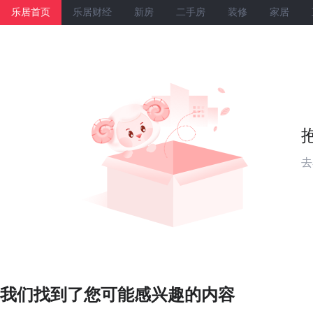
乐居首页
乐居财经
新房
二手房
装修
家居
去
我们找到了您可能感兴趣的内容