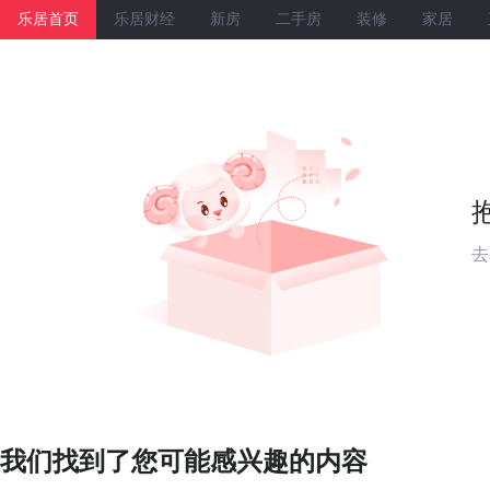
乐居首页
乐居财经
新房
二手房
装修
家居
去
我们找到了您可能感兴趣的内容