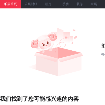
乐居首页
乐居财经
新房
二手房
装修
家居
去
我们找到了您可能感兴趣的内容