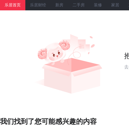
乐居首页
乐居财经
新房
二手房
装修
家居
去
我们找到了您可能感兴趣的内容