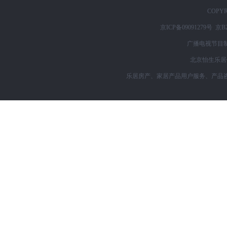
COPYR
京ICP备09091279号
京B2
广播电视节目制
北京怡生乐居信
乐居房产、家居产品用户服务、产品咨询购买