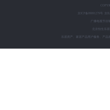
COPYR
京ICP备09091279号
京B2
广播电视节目制
北京怡生乐居信
乐居房产、家居产品用户服务、产品咨询购买