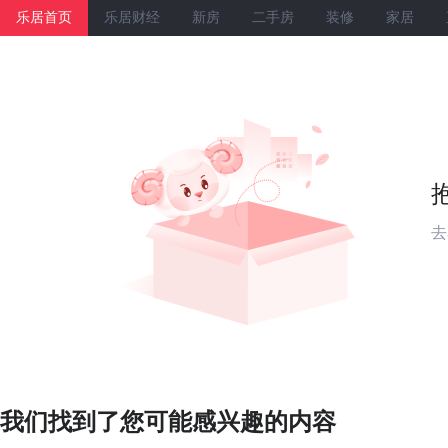
乐居首页
乐居财经
新房
二手房
装修
家居
去
我们找到了您可能感兴趣的内容