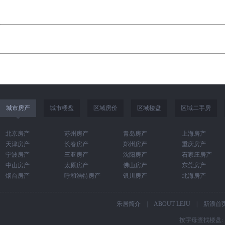
城市房产
城市楼盘
区域房价
区域楼盘
区域二手房
北京房产
苏州房产
青岛房产
上海房产
天津房产
长春房产
郑州房产
重庆房产
宁波房产
三亚房产
沈阳房产
石家庄房产
中山房产
太原房产
佛山房产
东莞房产
烟台房产
呼和浩特房产
银川房产
北海房产
乐居简介
|
ABOUT LEJU
|
新浪首
按字母查找楼盘