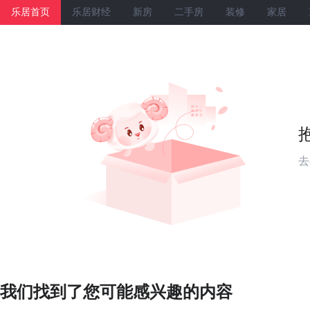
乐居首页
乐居财经
新房
二手房
装修
家居
去
我们找到了您可能感兴趣的内容