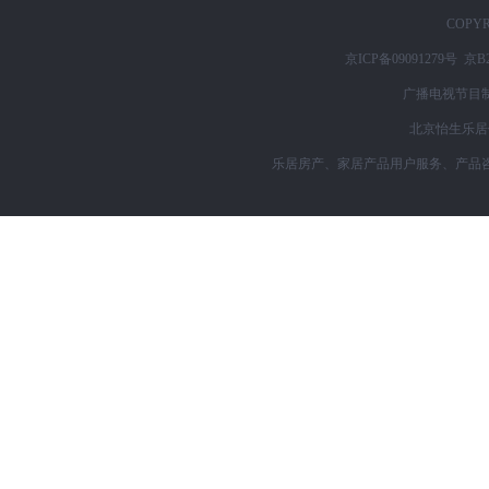
COPYR
京ICP备09091279号
京B2
广播电视节目制
北京怡生乐居信
乐居房产、家居产品用户服务、产品咨询购买