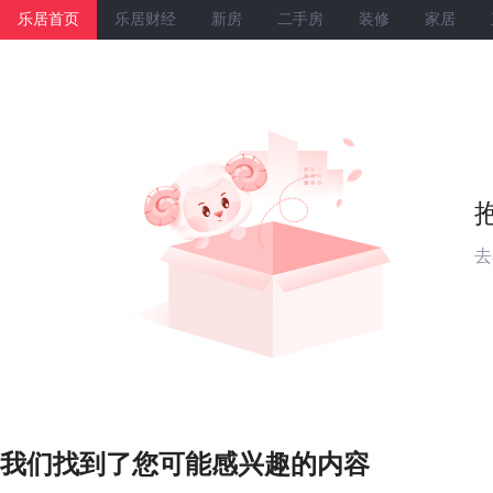
乐居首页
乐居财经
新房
二手房
装修
家居
去
我们找到了您可能感兴趣的内容