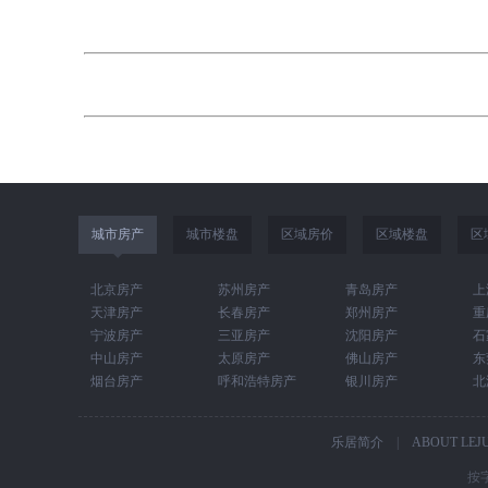
城市房产
城市楼盘
区域房价
区域楼盘
区
北京房产
苏州房产
青岛房产
上
天津房产
长春房产
郑州房产
重
宁波房产
三亚房产
沈阳房产
石
中山房产
太原房产
佛山房产
东
烟台房产
呼和浩特房产
银川房产
北
乐居简介
|
ABOUT LEJ
按