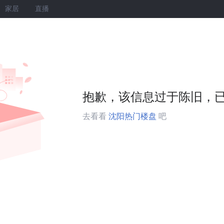
家居
直播
抱歉，该信息过于陈旧，
去看看
沈阳热门楼盘
吧