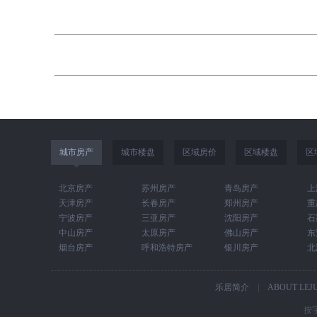
城市房产
城市楼盘
区域房价
区域楼盘
区
北京房产
苏州房产
青岛房产
上
天津房产
长春房产
郑州房产
重
宁波房产
三亚房产
沈阳房产
石
中山房产
太原房产
佛山房产
东
烟台房产
呼和浩特房产
银川房产
北
乐居简介
|
ABOUT LEJ
按