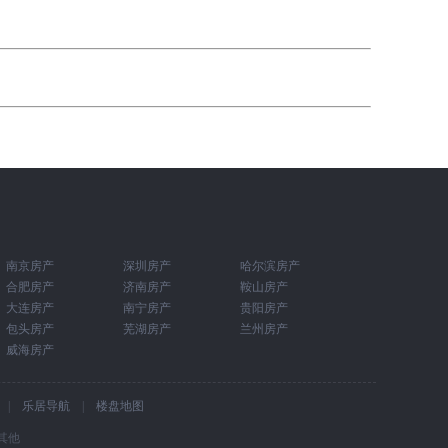
南京房产
深圳房产
哈尔滨房产
合肥房产
济南房产
鞍山房产
大连房产
南宁房产
贵阳房产
包头房产
芜湖房产
兰州房产
威海房产
|
乐居导航
|
楼盘地图
其他