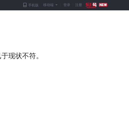
移动端
|
登录
|
注册
手机版
已于现状不符。