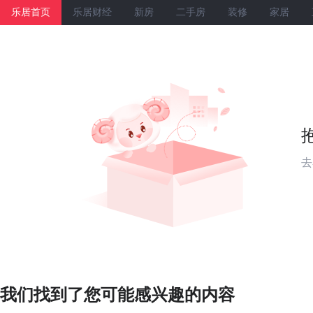
乐居首页
乐居财经
新房
二手房
装修
家居
去
我们找到了您可能感兴趣的内容