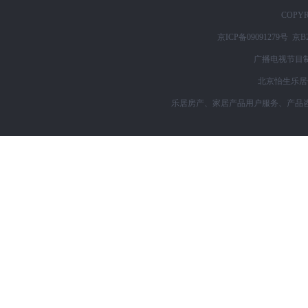
COPYR
京ICP备09091279号
京B2
广播电视节目制
北京怡生乐居信
乐居房产、家居产品用户服务、产品咨询购买