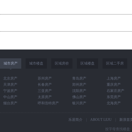
城市房产
城市楼盘
区域房价
区域楼盘
区域二手房
北京房产
苏州房产
青岛房产
上海房产
天津房产
长春房产
郑州房产
重庆房产
宁波房产
三亚房产
沈阳房产
石家庄房产
中山房产
太原房产
佛山房产
东莞房产
烟台房产
呼和浩特房产
银川房产
北海房产
乐居简介
|
ABOUT LEJU
|
新浪首
按字母查找楼盘