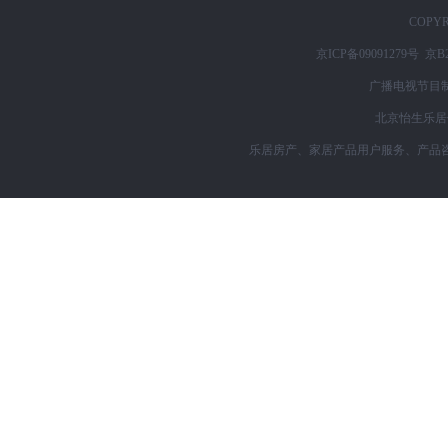
COPYR
京ICP备09091279号
京B2
广播电视节目制
北京怡生乐居信
乐居房产、家居产品用户服务、产品咨询购买